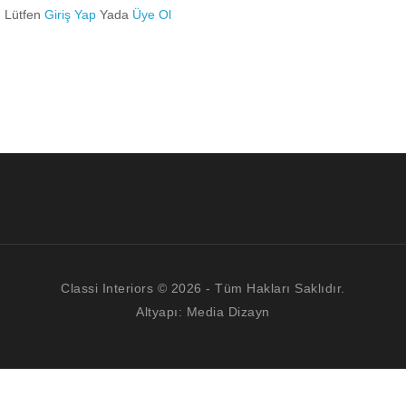
Lütfen
Giriş Yap
Yada
Üye Ol
Classi Interiors © 2026 - Tüm Hakları Saklıdır.
Altyapı:
Media Dizayn