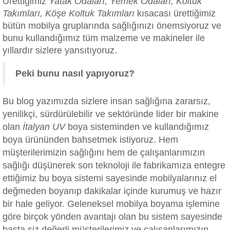
Ürettiğimiz
Yatak Odaları, Yemek Odaları, Koltuk
Takımları, Köşe Koltuk Takımları
kısacası ürettiğimiz
bütün mobilya gruplarında sağlığınızı önemsiyoruz ve
bunu kullandığımız tüm malzeme ve makineler ile
yıllardır sizlere yansıtıyoruz.
Peki bunu nasıl yapıyoruz?
Bu blog yazımızda sizlere insan sağlığına zararsız,
yenilikçi, sürdürülebilir ve sektöründe lider bir makine
olan
İtalyan UV
boya sisteminden ve kullandığımız
boya ürününden bahsetmek istiyoruz. Hem
müşterilerimizin sağlığını hem de çalışanlarımızın
sağlığı düşünerek son teknoloji ile fabrikamıza entegre
ettiğimiz bu boya sistemi sayesinde mobilyalarınız el
değmeden boyanıp dakikalar içinde kurumuş ve hazır
bir hale geliyor. Geleneksel mobilya boyama işlemine
göre birçok yönden avantajı olan bu sistem sayesinde
başta siz değerli müşterilerimiz ve çalışanlarımızın