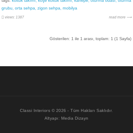
tags:
koltuk takımı
köşe koltuk takımı
kanepe
oturma odası
oturma
grubu
orta sehpa
zigon sehpa
mobilya
views: 1387
read more ⟶
Gösterilen: 1 ile 1 arası, toplam: 1 (1 Sayfa)
Classi Interiors © 2026 - Tüm Hakları Saklıdır.
Altyapı:
Media Dizayn